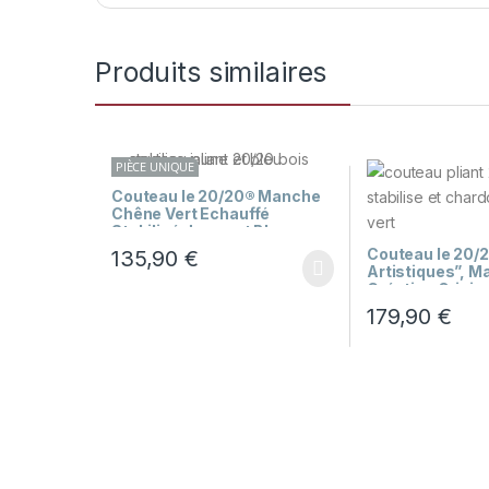
Produits similaires
PIÈCE UNIQUE
Couteau le 20/20® Manche
Chêne Vert Echauffé
Stabilisé Jaune et Bleu
Couteau le 20/
135,90
€
Artistiques”, 
Création Origin
Vigne et Chard
179,90
€