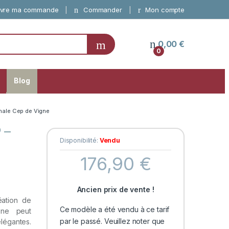
vre ma commande
Commander
Mon compte
0,00
€
0
Blog
inale Cep de Vigne
 –
Disponibilité:
Vendu
176,90
€
Ancien prix de vente !
éation de
Ce modèle a été vendu à ce tarif
 ne peut
par le passé. Veuillez noter que
légantes.