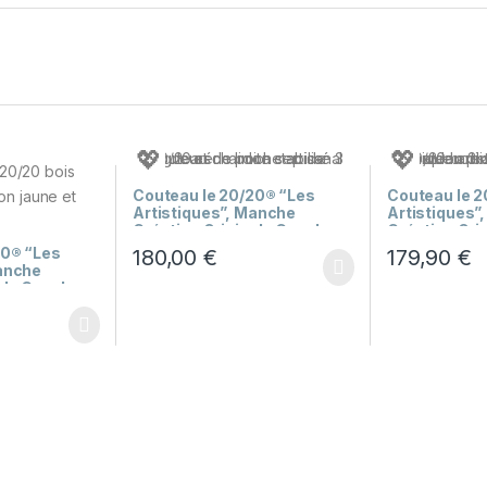
💖
💖
Couteau le 20/20® “Les
Couteau le 2
Artistiques”, Manche
Artistiques”
Création Originale Cep de
Création Ori
Vigne et Chardon 3 couleurs
Vigne et Cha
20® “Les
180,00
€
179,90
€
Manche
ale Cep de
on