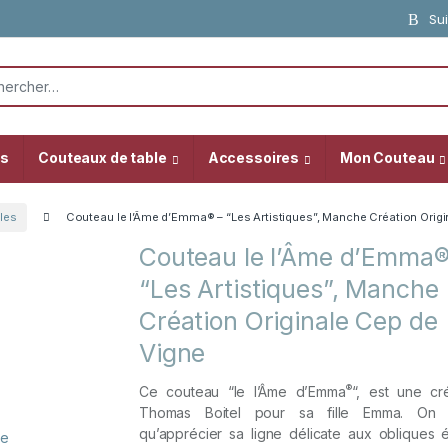
Sui
or:
as
Couteaux de table
Accessoires
Mon Couteau
les
Couteau le l’Âme d’Emma® – “Les Artistiques”, Manche Création Orig
Couteau le l’Âme d’Emma®
“Les Artistiques”, Manche
Création Originale Cep de
Vigne
®
Ce couteau “le l’Âme d’Emma
“, est une cr
Thomas Boitel pour sa fille Emma. On
qu’apprécier sa ligne délicate aux obliques é