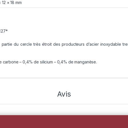
× 12 × 18 mm
C27*
t partie du cercle très étroit des producteurs d’acier inoxydable tr
 carbone – 0,4% de silicium – 0,4% de manganèse.
Avis