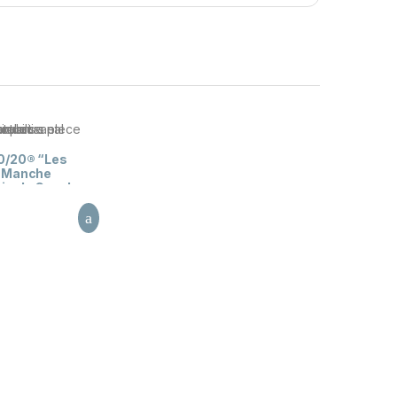
0/20® “Les
, Manche
ginale Cep de
rdon 3 couleurs