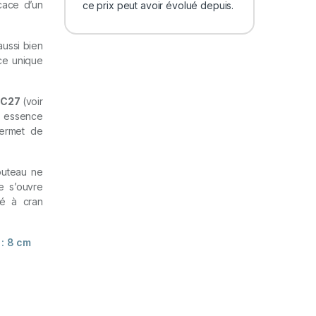
cace d’un
ce prix peut avoir évolué depuis.
aussi bien
ce unique
12C27
(voir
n essence
 permet de
couteau ne
e s’ouvre
té à cran
 : 8 cm