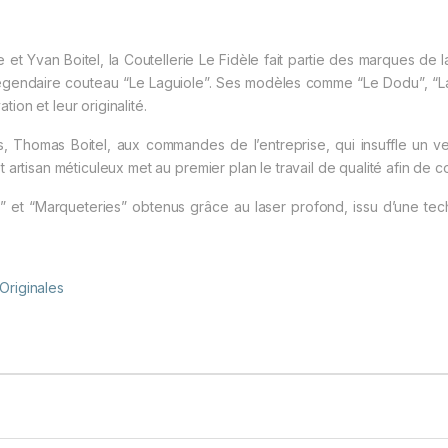
 et Yvan Boitel, la Coutellerie Le Fidèle fait partie des marques de l
 légendaire couteau “Le Laguiole”. Ses modèles comme “Le Dodu”, “Lag
ion et leur originalité.
ils, Thomas Boitel, aux commandes de l’entreprise, qui insuffle un 
artisan méticuleux met au premier plan le travail de qualité afin de con
 et “Marqueteries” obtenus grâce au laser profond, issu d’une tech
Originales