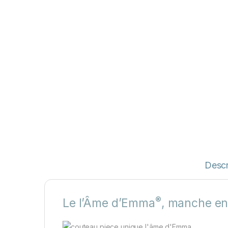
Descr
®
Le l’Âme d’Emma
, manche en 