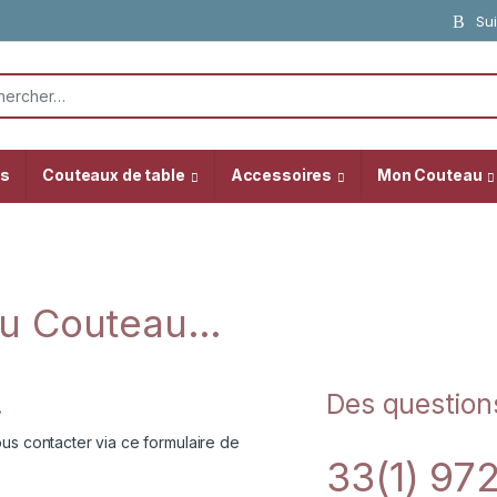
Sui
or:
as
Couteaux de table
Accessoires
Mon Couteau
du Couteau…
…
Des question
us contacter via ce formulaire de
33(1) 97