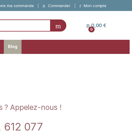
vre ma commande
Commander
Mon compte
0,00
€
0
Blog
s ? Appelez-nous !
2 612 077