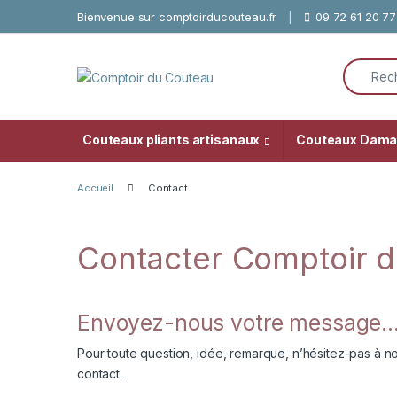
Skip to navigation
Skip to content
Bienvenue sur comptoirducouteau.fr
09 72 61 20 77
Search f
Couteaux pliants artisanaux
Couteaux Dam
Accueil
Contact
Contacter Comptoir 
Envoyez-nous votre message
Pour toute question, idée, remarque, n’hésitez-pas à no
contact.