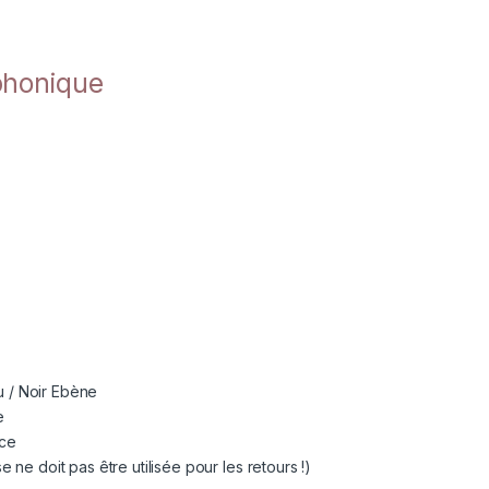
phonique
 / Noir Ebène
e
nce
e ne doit pas être utilisée pour les retours !)