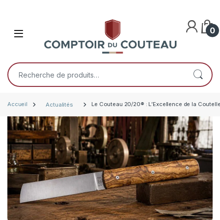
Skip to navigation
Skip to content
0
Open
Recherche pour :
Accueil
Actualités
Le Couteau 20/20® : L’Excellence de la Coutelle