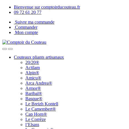
Skip
Skip
Bienvenue sur comptoirducouteau.fr
to
to
09 72 61 20 77
navigation
content
Suivre ma commande
Commander
Mon compte
Open
Close
Couteaux pliants artisanaux
20/20®
Actilam
Alpin®
Amicu®
Arca Andrea®
Armor®
Baribal®
Basque®
Le Breizh Kontell
Le Camembert®
Cap Horn®
Le Corrèze
l’Elsass