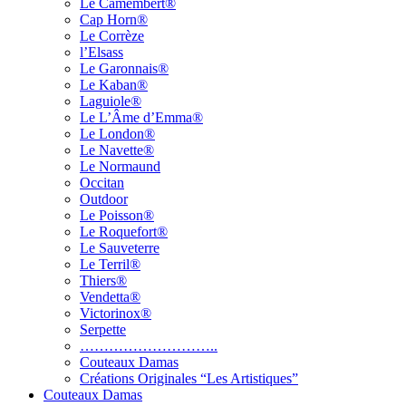
Le Camembert®
Cap Horn®
Le Corrèze
l’Elsass
Le Garonnais®
Le Kaban®
Laguiole®
Le L’Âme d’Emma®
Le London®
Le Navette®
Le Normaund
Occitan
Outdoor
Le Poisson®
Le Roquefort®
Le Sauveterre
Le Terril®
Thiers®
Vendetta®
Victorinox®
Serpette
………………………..
Couteaux Damas
Créations Originales “Les Artistiques”
Couteaux Damas