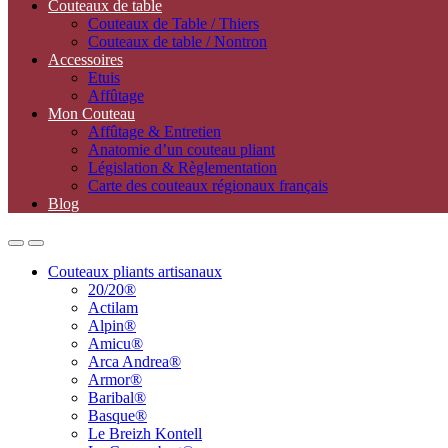
Couteaux de table
Couteaux de Table / Thiers
Couteaux de table / Nontron
Accessoires
Etuis
Affûtage
Mon Couteau
Affûtage & Entretien
Anatomie d’un couteau pliant
Législation & Règlementation
Carte des couteaux régionaux français
Blog
Open
Close
Couteaux pliants artisanaux
20/20®
Actilam
Alpin®
Amicu®
Arca Andrea®
Armor®
Baribal®
Basque®
Le Breizh Kontell