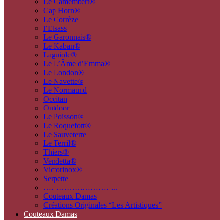
Le Camembert®
Cap Horn®
Le Corrèze
l’Elsass
Le Garonnais®
Le Kaban®
Laguiole®
Le L’Âme d’Emma®
Le London®
Le Navette®
Le Normaund
Occitan
Outdoor
Le Poisson®
Le Roquefort®
Le Sauveterre
Le Terril®
Thiers®
Vendetta®
Victorinox®
Serpette
………………………..
Couteaux Damas
Créations Originales “Les Artistiques”
Couteaux Damas