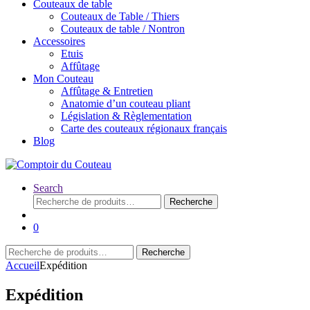
Couteaux de table
Couteaux de Table / Thiers
Couteaux de table / Nontron
Accessoires
Etuis
Affûtage
Mon Couteau
Affûtage & Entretien
Anatomie d’un couteau pliant
Législation & Règlementation
Carte des couteaux régionaux français
Blog
Search
Recherche
Recherche
pour :
0
Recherche
Recherche
pour :
Accueil
Expédition
Expédition