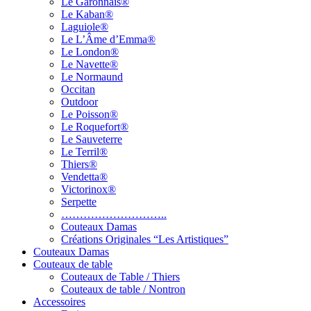
Le Garonnais®
Le Kaban®
Laguiole®
Le L’Âme d’Emma®
Le London®
Le Navette®
Le Normaund
Occitan
Outdoor
Le Poisson®
Le Roquefort®
Le Sauveterre
Le Terril®
Thiers®
Vendetta®
Victorinox®
Serpette
………………………..
Couteaux Damas
Créations Originales “Les Artistiques”
Couteaux Damas
Couteaux de table
Couteaux de Table / Thiers
Couteaux de table / Nontron
Accessoires