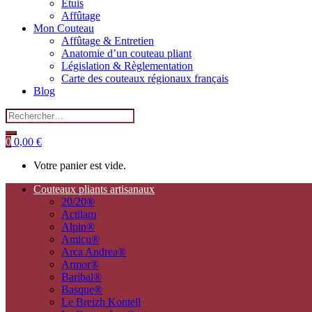
Etuis
Affûtage
Mon Couteau
Affûtage & Entretien
Anatomie d’un couteau pliant
Législation & Règlementation
Carte des couteaux régionaux français
Blog
Search
for:
0
0,00
€
Votre panier est vide.
Couteaux pliants artisanaux
20/20®
Actilam
Alpin®
Amicu®
Arca Andrea®
Armor®
Baribal®
Basque®
Le Breizh Kontell