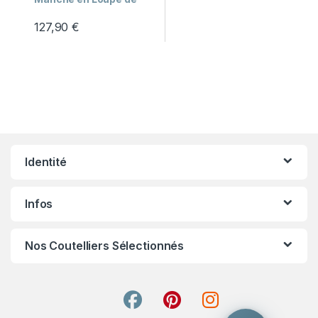
Peuplier Stabilisé
Tribute to Uluru
127,90
€
Besoin d'aide ?
Je réponds à partir des pages du site.
Identité
Infos
Nos Coutelliers Sélectionnés