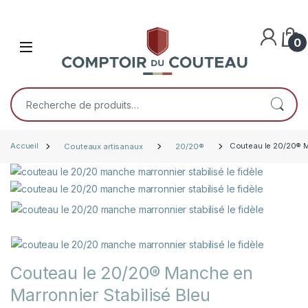
Skip to navigation
Skip to content
0
Open
Recherche pour :
Accueil
Couteaux artisanaux
20/20®
Couteau le 20/20® M
Couteau le 20/20® Manche en
Marronnier Stabilisé Bleu