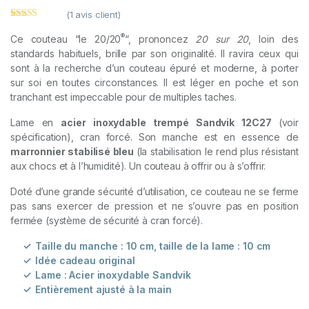
(
1
avis client)
Noté
1
5.00
sur
5 basé sur
®
Ce couteau “le 20/20
“, prononcez
20 sur 20
, loin des
notation
standards habituels, brille par son originalité. Il ravira ceux qui
client
sont à la recherche d’un couteau épuré et moderne, à porter
sur soi en toutes circonstances. Il est léger en poche et son
tranchant est impeccable pour de multiples taches.
Lame en
acier inoxydable trempé Sandvik 12C27
(voir
spécification), cran forcé. Son manche est en essence de
marronnier stabilisé bleu
(la stabilisation le rend plus résistant
aux chocs et à l’humidité). Un couteau à offrir ou à s’offrir.
Doté d’une grande sécurité d’utilisation, ce couteau ne se ferme
pas sans exercer de pression et ne s’ouvre pas en position
fermée (système de sécurité à cran forcé).
Taille du manche : 10 cm, taille de la lame : 10 cm
Idée cadeau original
Lame : Acier inoxydable Sandvik
Entièrement ajusté à la main