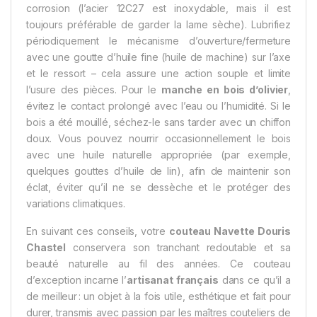
corrosion (l’acier 12C27 est inoxydable, mais il est
toujours préférable de garder la lame sèche). Lubrifiez
périodiquement le mécanisme d’ouverture/fermeture
avec une goutte d’huile fine (huile de machine) sur l’axe
et le ressort – cela assure une action souple et limite
l’usure des pièces​. Pour le
manche en bois d’olivier
,
évitez le contact prolongé avec l’eau ou l’humidité. Si le
bois a été mouillé, séchez-le sans tarder avec un chiffon
doux. Vous pouvez nourrir occasionnellement le bois
avec une huile naturelle appropriée (par exemple,
quelques gouttes d’huile de lin), afin de maintenir son
éclat, éviter qu’il ne se dessèche et le protéger des
variations climatiques.
En suivant ces conseils, votre
couteau Navette Douris
Chastel
conservera son tranchant redoutable et sa
beauté naturelle au fil des années. Ce couteau
d’exception incarne l’
artisanat français
dans ce qu’il a
de meilleur : un objet à la fois utile, esthétique et fait pour
durer, transmis avec passion par les maîtres couteliers de