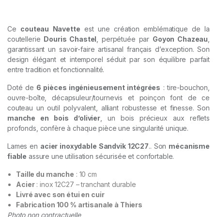
Ce
couteau Navette
est une création emblématique de la
coutellerie
Douris Chastel
, perpétuée par
Goyon Chazeau
,
garantissant un savoir-faire artisanal français d’exception. Son
design élégant et intemporel séduit par son équilibre parfait
entre tradition et fonctionnalité.
Doté de
6 pièces ingénieusement intégrées
: tire-bouchon,
ouvre-boîte, décapsuleur/tournevis et poinçon font de ce
couteau un outil polyvalent, alliant robustesse et finesse. Son
manche en bois d’olivier
, un bois précieux aux reflets
profonds, confère à chaque pièce une singularité unique.
Lames en
acier inoxydable Sandvik 12C27
.. Son
mécanisme
fiable
assure une utilisation sécurisée et confortable.
Taille du manche
: 10 cm
Acier
: inox 12C27 – tranchant durable
Livré avec son étui en cuir
Fabrication 100 % artisanale à Thiers
Photo non contractuelle