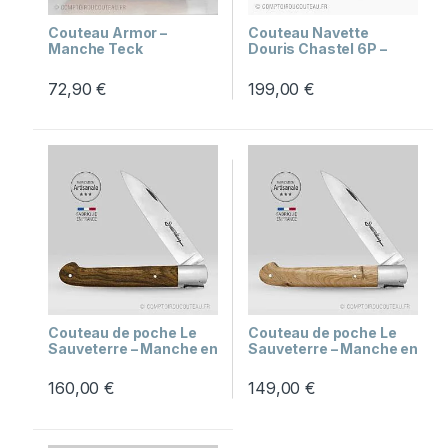
Couteau Armor –
Couteau Navette
Manche Teck
Douris Chastel 6P –
Médaillon Triskell
Pointe de Corne
72,90
€
199,00
€
Couteau de poche Le
Couteau de poche Le
Sauveterre – Manche en
Sauveterre – Manche en
ziricote
bois de genévrier
160,00
€
149,00
€