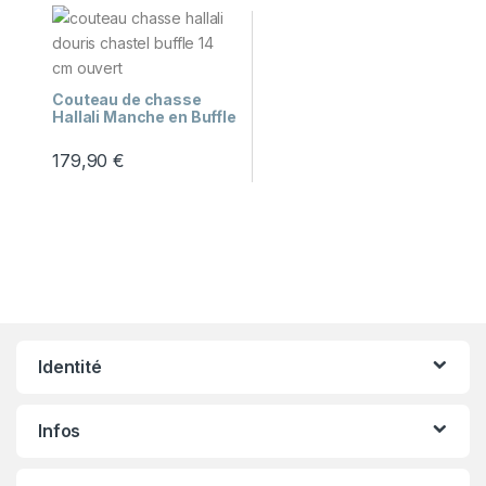
Couteau de chasse
Hallali Manche en Buffle
Brut 14 cm – Douris
Chastel
179,90
€
Besoin d'aide ?
🤖
Je réponds à partir des pages du site.
Identité
Infos