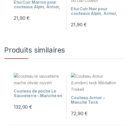
Etui Cuir Marron pour
couteaux Alpin, Armor,
Etui Cuir Noir pour
Lou Cotech,
couteaux Alpin, Armor,
Yssingeaux
21,90
€
Lou Cotech,
Yssingeaux
21,90
€
Produits similaires
Couteau de poche Le
Sauveterre – Manche en
Couteau Armor –
bois d’olivier
Manche Teck
132,00
€
Médaillon Triskell
72,90
€