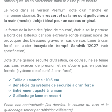
britanniques. Ici en Marronnier stabilisé d’une pure beauté
Le voici dans sa version Premium, doté d’un manche en
marronnier stabilisé.
Son ressort et sa lame sont guillochés à
la main (meule)
.
L’objet idéal pour un cadeau original
.
La forme de la lame dite “pied de mouton”, était la seule permise
à bord des bateaux car son extrémité ronde risquait moins de
provoquer des blessures graves en cas de rixe. Lame à cran
forcé en
acier inoxydable trempé Sandvik 12C27
(voir
spécification).
Doté d’une grande sécurité d’utilisation, ce couteau ne se ferme
pas sans exercer de pression et ne s’ouvre pas en position
fermée (système de sécurité à cran forcé).
Taille du manche : 10,5 cm
Bénéficie du système de sécurité à cran forcé
Entièrement ajusté à la main
Guillochage lame et ressort
Photo non-contractuelle (les dessins, la couleur du bois et le
guillochage seront par définition différents).