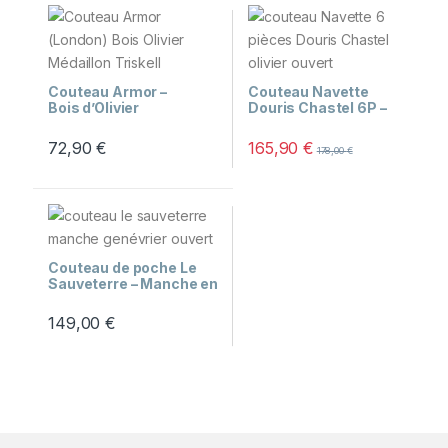
Couteau Armor –
Couteau Navette
Bois d’Olivier
Douris Chastel 6P –
Médaillon Triskell
Bois d’Olivier
72,90
€
165,90
€
178,00
€
Couteau de poche Le
Sauveterre – Manche en
bois de genévrier
Besoin d'aide ?
🤖
149,00
€
Je réponds à partir des pages du site.