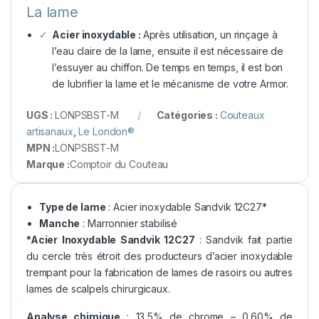
La lame
Acier inoxydable :
Après utilisation, un rinçage à
l’eau claire de la lame, ensuite il est nécessaire de
l’essuyer au chiffon. De temps en temps, il est bon
de lubrifier la lame et le mécanisme de votre Armor.
UGS :
LONPSBST-M
Catégories :
Couteaux
artisanaux
,
Le London®
MPN :
LONPSBST-M
Marque :
Comptoir du Couteau
Type de lame
: Acier inoxydable Sandvik 12C27*
Manche
: Marronnier stabilisé
*Acier Inoxydable Sandvik 12C27
: Sandvik fait partie
du cercle très étroit des producteurs d’acier inoxydable
trempant pour la fabrication de lames de rasoirs ou autres
lames de scalpels chirurgicaux.
Analyse chimique
: 13,5% de chrome – 0,60% de