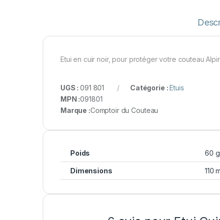
Descr
Etui en cuir noir, pour protéger votre couteau Alp
UGS :
091 801
Catégorie :
Etuis
MPN :
091801
Marque :
Comptoir du Couteau
Poids
60 g
Dimensions
110 