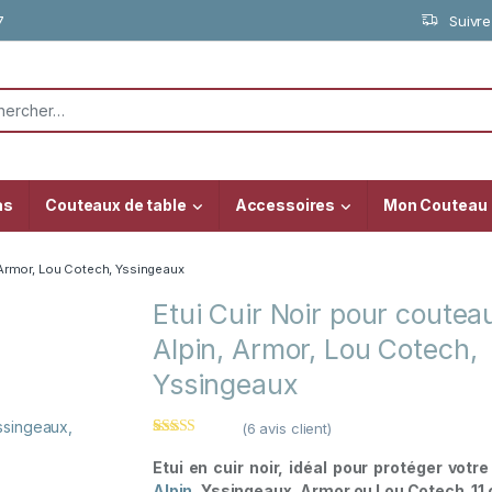
7
Suivr
or:
as
Couteaux de table
Accessoires
Mon Couteau
, Armor, Lou Cotech, Yssingeaux
Etui Cuir Noir pour coutea
Alpin, Armor, Lou Cotech,
Yssingeaux
(
6
avis client)
Noté
6
4.83
sur 5 basé
Etui en cuir noir, idéal pour protéger votr
sur
notations
Alpin
, Yssingeaux, Armor ou Lou Cotech. 11