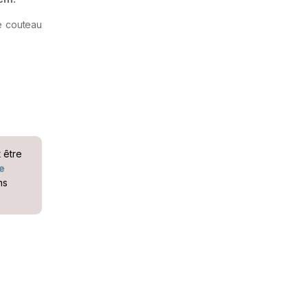
le couteau
t être
e
ns