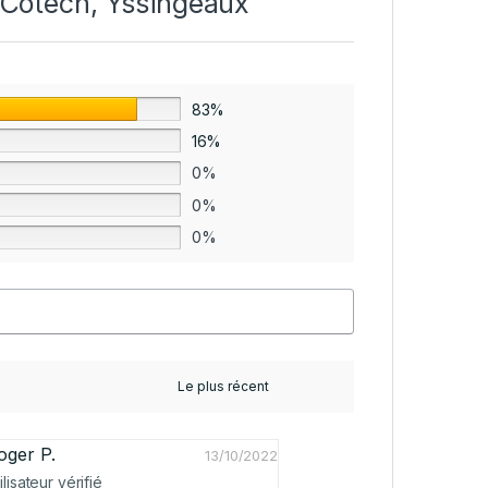
u Cotech, Yssingeaux
83%
16%
0%
0%
0%
oger P.
13/10/2022
ilisateur vérifié