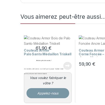
Vous aimerez peut-être aussi
61,90
€
Couteau Armor
Couteau Armor
Palo Santo Médaillon Triskell
Corne Foncée –
Ancre Marine e
Ancien prix de vente !
59,90
€
Ce modèle a été vendu à ce tarif par le passé. Veuillez noter
que ce prix peut avoir évolué depuis.
Vous voulez fabriquer le
vôtre ?
Appelez-nous