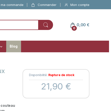
e ma commande
Commander
Mon compte
0,00
€
0
Blog
ux
Disponibilité:
Rupture de stock
21,90
€
e couteau
 cm.