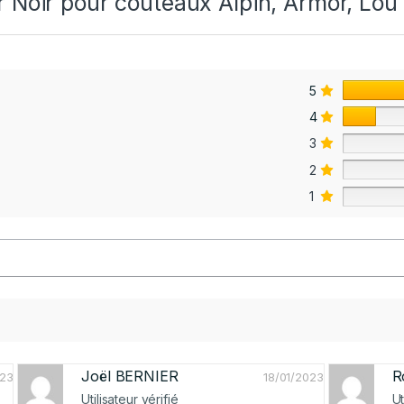
ir Noir pour couteaux Alpin, Armor, Lo
5
4
3
2
1
Joël BERNIER
R
023
18/01/2023
Utilisateur vérifié
Ut