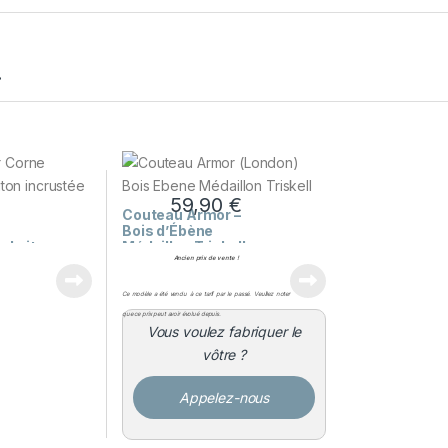
…
59,90
€
Couteau Armor –
Bois d’Ébène
n Laiton
Médaillon Triskell
Ancien prix de vente !
Ce modèle a été vendu à ce tarif par le passé. Veuillez noter
que ce prix peut avoir évolué depuis.
Vous voulez fabriquer le
vôtre ?
Appelez-nous