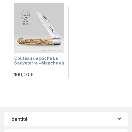
Couteau de poche Le
Sauveterre – Manche en
Besoin d'aide ?
hêtre
Je réponds à partir des pages du site.
160,00
€
Identité