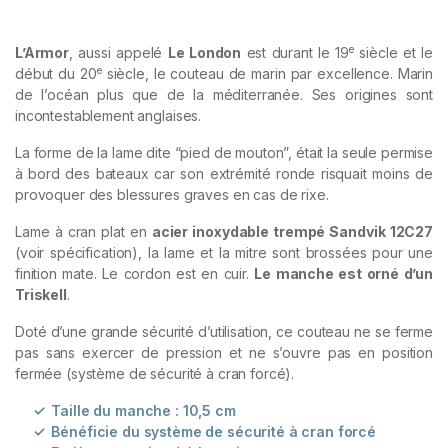
sur
notations
client
e
L’Armor
, aussi appelé
Le London
est durant le 19
siècle et le
e
début du 20
siècle, le couteau de marin par excellence. Marin
de l’océan plus que de la méditerranée. Ses origines sont
incontestablement anglaises.
La forme de la lame dite “pied de mouton”, était la seule permise
à bord des bateaux car son extrémité ronde risquait moins de
provoquer des blessures graves en cas de rixe.
Lame à cran plat en
acier inoxydable trempé Sandvik 12C27
(voir spécification), la lame et la mitre sont brossées pour une
finition mate. Le cordon est en cuir.
Le manche est orné d’un
Triskell
.
Doté d’une grande sécurité d’utilisation, ce couteau ne se ferme
pas sans exercer de pression et ne s’ouvre pas en position
fermée (système de sécurité à cran forcé).
Taille du manche : 10,5 cm
Bénéficie du système de sécurité à cran forcé