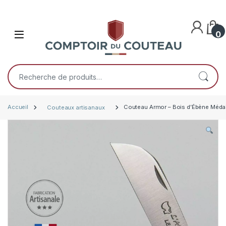
Skip to navigation
Skip to content
Open
0
Recherche pour :
Accueil
Couteaux artisanaux
Couteau Armor – Bois d’Ébène Médail