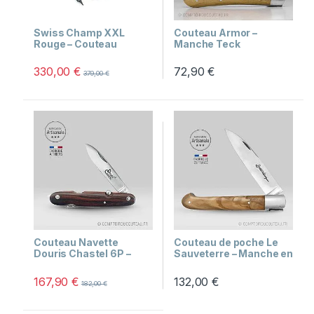
Swiss Champ XXL
Couteau Armor –
Rouge – Couteau
Manche Teck
Suisse Ultime 73
Médaillon Triskell
Fonctions
330,00
€
72,90
€
379,00
€
Couteau Navette
Couteau de poche Le
Douris Chastel 6P –
Sauveterre – Manche en
Bois de Violette
bois d’olivier
167,90
€
132,00
€
182,00
€