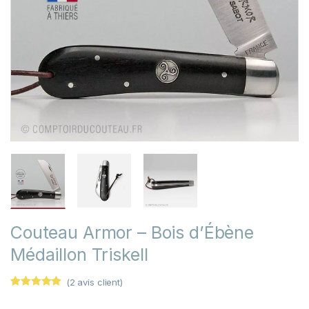
Couteau Armor – Bois d’Ébène
Médaillon Triskell
(
2
avis client)
Noté
2
5.00
sur 5 basé