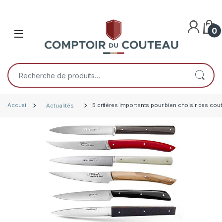
Skip to navigation
Skip to content
0
Open
Recherche pour :
Accueil
Actualités
5 critères importants pour bien choisir des cou