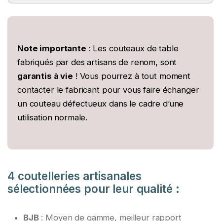
achetez un set de couteau de table de qualité,
Les meilleurs fabricants de couteaux de table
maximum.
ils seront obligatoirement livrés dans leur coffret
sont fabriqués dans les villes de Thiers, Nontron
de rangement en bois ou en carton.
et Laguiole. Les villes où les coutelleries sont
réputées dans le monde entier.
Note importante
: Les couteaux de table
fabriqués par des artisans de renom, sont
garantis à vie
! Vous pourrez à tout moment
contacter le fabricant pour vous faire échanger
un couteau défectueux dans le cadre d’une
utilisation normale.
4 coutelleries artisanales
sélectionnées pour leur qualité :
Besoin d'aide ?
Je réponds à partir des pages du site.
BJB
: Moyen de gamme, meilleur rapport