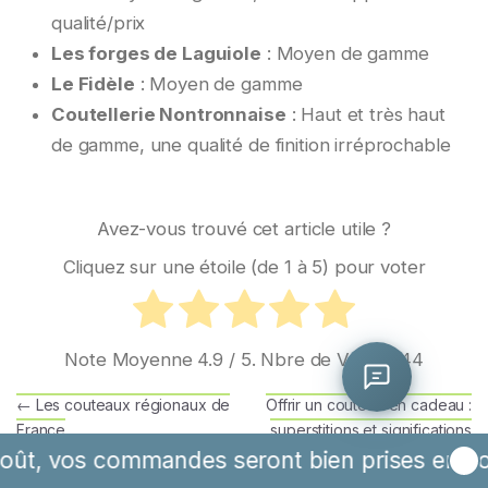
qualité/prix
Les forges de Laguiole
: Moyen de gamme
Le Fidèle
: Moyen de gamme
Coutellerie Nontronnaise
: Haut et très haut
de gamme, une qualité de finition irréprochable
Avez-vous trouvé cet article utile ?
Cliquez sur une étoile (de 1 à 5) pour voter
Note Moyenne
4.9
/ 5. Nbre de Votes :
44
0/800
Navigation de l’article
←
Les couteaux régionaux de
Offrir un couteau en cadeau :
On vous rappelle ?
France
superstitions et significations
pour un homme, une femme
 commandes seront bien prises en compte, ma
ou un enfant.
→