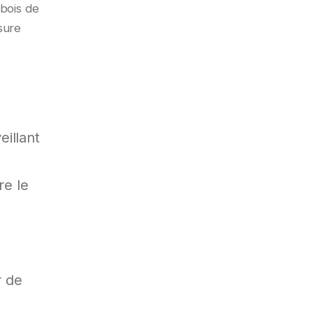
bois de
sure
eillant
re le
r de