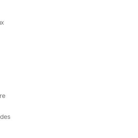
ux
re
 des