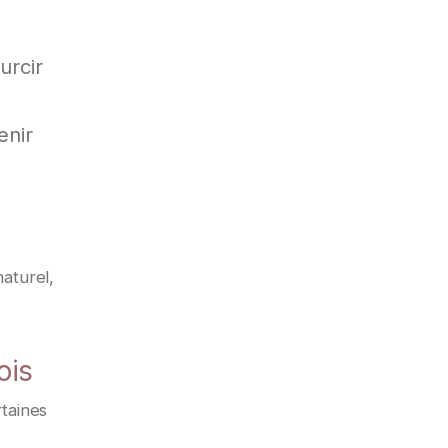
urcir
enir
naturel,
ois
rtaines