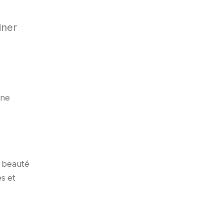
iner
une
a beauté
es et