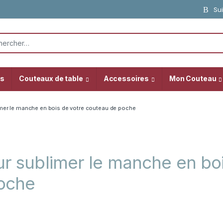
Sui
or:
as
Couteaux de table
Accessoires
Mon Couteau
imer le manche en bois de votre couteau de poche
ur sublimer le manche en bo
poche