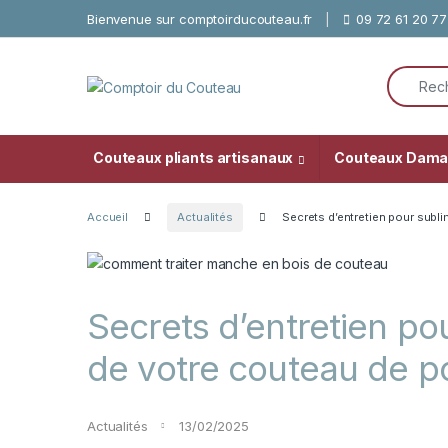
Skip to navigation
Skip to content
Bienvenue sur comptoirducouteau.fr
09 72 61 20 77
Search f
Couteaux pliants artisanaux
Couteaux Dam
Accueil
Actualités
Secrets d’entretien pour subl
Secrets d’entretien po
de votre couteau de 
Actualités
13/02/2025