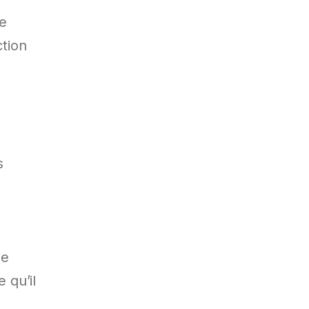
le
ction
s
le
 qu’il