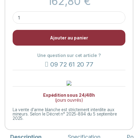
162,80
€
Coffret 6 couteaux de table Le Thiers® –
Ajouter au panier
Une question sur cet article ?
09 72 61 20 77
Expédition sous 24/48h
(jours ouvrés)
La vente d'arme blanche est strictement interdite aux
mineurs. Selon le Décret n° 2025-894 du 5 septembre
2025.
Description
Specification
Pose