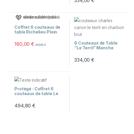
334,00
€
💖
Coffret 6 couteaux de
table Richelieu Plein
Manche Sable
6 Couteaux de Table
180,00
€
207,00
€
“Le Terril” Manche
Charbon Brut et Coffret
Bois
334,00
€
Protégé : Coffret 6
couteaux de table Le
Thiers Bois panachés
494,80
€
Besoin d'aide ?