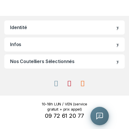
🤖
Je réponds à partir des pages du site.
Identité
Infos
Nos Coutelliers Sélectionnés
10-18h LUN / VEN (service
gratuit + prix appel)
09 72 61 20 77
0/800
📞 On vous rappelle ?