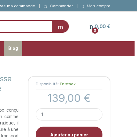
vre ma commande
Commander
Mon compte
0,00
€
0
Blog
sse
Disponibilité:
En stock
e
139,00
€
nox conçu
Evoke Wood – Couteau suisse Victorinox 
ien comme
atique, il
ure à une
Ajouter au panier
ransport