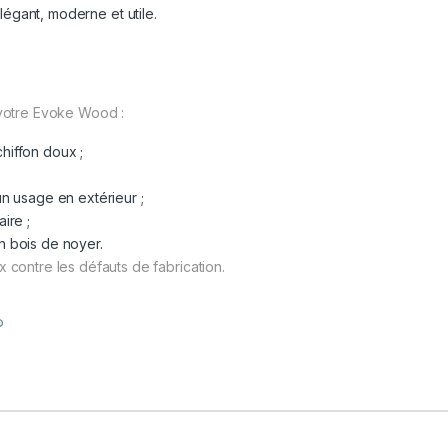
légant, moderne et utile.
e votre Evoke Wood :
chiffon doux ;
 usage en extérieur ;
aire ;
en bois de noyer.
x contre les défauts de fabrication.
®