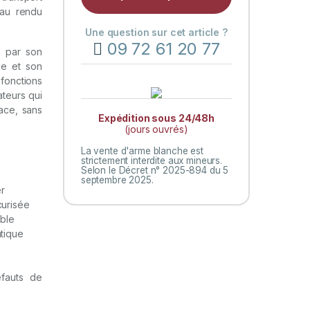
 au rendu
Une question sur cet article ?
09 72 61 20 77
e par son
le et son
onctions
ateurs qui
cace, sans
Expédition sous 24/48h
(jours ouvrés)
La vente d'arme blanche est
strictement interdite aux mineurs.
Selon le Décret n° 2025-894 du 5
septembre 2025.
r
curisée
ble
atique
éfauts de