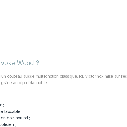
 Evoke Wood ?
n couteau suisse multifonction classique. Ici, Victorinox mise sur l’es
 grâce au clip détachable.
x ;
me blocable ;
en bois naturel ;
otidien ;