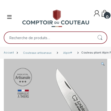
Skip to navigation
Skip to content
Open
0
Recherche pour :
Accueil
Couteaux artisanaux
Alpin®
Couteau pliant Alpin