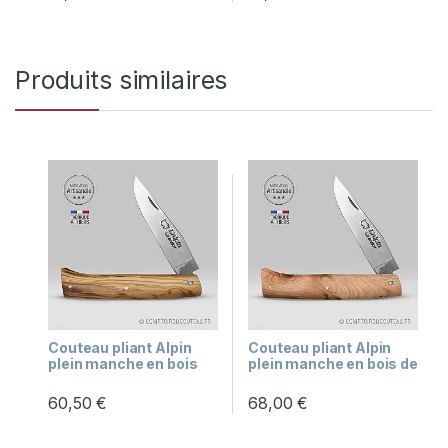
Produits similaires
Couteau pliant Alpin
Couteau pliant Alpin
plein manche en bois
plein manche en bois de
Besoin d'aide ?
d’Olivier
genévrier
Je réponds à partir des pages du site.
60,50
€
68,00
€