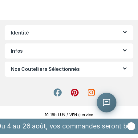
Identité
Infos
Nos Coutelliers Sélectionnés
0/800
10-18h LUN / VEN (service
On vous rappelle ?
gratuit + prix appel)
4 au 26 août, vos commandes seront bien pri
09 72 61 20 77