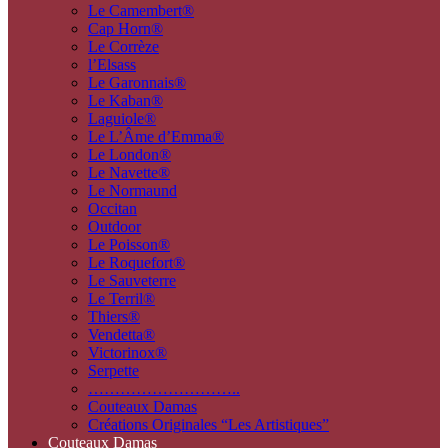
Le Camembert®
Cap Horn®
Le Corrèze
l’Elsass
Le Garonnais®
Le Kaban®
Laguiole®
Le L’Âme d’Emma®
Le London®
Le Navette®
Le Normaund
Occitan
Outdoor
Le Poisson®
Le Roquefort®
Le Sauveterre
Le Terril®
Thiers®
Vendetta®
Victorinox®
Serpette
………………………..
Couteaux Damas
Créations Originales “Les Artistiques”
Couteaux Damas