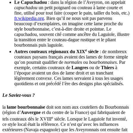
Le Capuchadou
: dans la région de l’Aveyron, on appelait
capuchadou
un petit poignard ou couteau à lame courte et
fine, utilisé pour tout faire (couper le pain, tailler du bois, etc.)​
fr.wikipedia.org
. Bien qu’il ne nous soit pas parvenu
beaucoup d’exemplaires, on imagine cette lame proche du
style bourbonnaise, c’est-à-dire droite et pointue. Le
capuchadou, souvent cité comme ancêtre du Laguiole, illustre
la transition entre le couteau-dague rustique et le pliant
bourbonnais puis laguiole.
e
Autres couteaux régionaux du XIX
siècle
: de nombreux
couteaux paysans français avaient des lames de forme simple
qu’on pourrait qualifier de
normales
ou
bourbonnaises
. Par
exemple, certains couteaux de
Langres
ou de
Thiers
à
l’époque avaient un dos de lame droit et un tranchant
légèrement convexe. Ces lames servaient à tous les usages
quotidiens et ont précédé l’ère des designs plus spécialisés.
Le Saviez-vous ?
la
lame bourbonnaise
doit son nom aux couteliers du Bourbonnais
(région d’
Auvergne
et du centre de la France) qui fabriquaient de
e
tels couteaux dès le XVIII
siècle. Lorsque le Laguiole fut inventé,
ce style local était la référence. Ce n’est qu’avec les influences
extérieures (Navaja espagnole) que les Aveyronnais ont ensuite fait