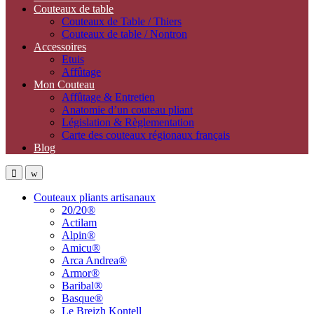
Couteaux de table
Couteaux de Table / Thiers
Couteaux de table / Nontron
Accessoires
Etuis
Affûtage
Mon Couteau
Affûtage & Entretien
Anatomie d’un couteau pliant
Législation & Règlementation
Carte des couteaux régionaux français
Blog
Open
Close
Couteaux pliants artisanaux
20/20®
Actilam
Alpin®
Amicu®
Arca Andrea®
Armor®
Baribal®
Basque®
Le Breizh Kontell