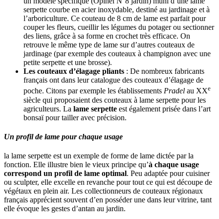
un modèle spécifique (Opinel N°8 jardin) muni d’une lame
serpette courbe en acier inoxydable, destiné au jardinage et à
l’arboriculture. Ce couteau de 8 cm de lame est parfait pour
couper les fleurs, cueillir les légumes du potager ou sectionner
des liens, grâce à sa forme en crochet très efficace. On
retrouve le même type de lame sur d’autres couteaux de
jardinage (par exemple des couteaux à champignon avec une
petite serpette et une brosse).
Les couteaux d’élagage pliants
: De nombreux fabricants
français ont dans leur catalogue des couteaux d’élagage de
e
poche. Citons par exemple les établissements
Pradel
au XX
siècle qui proposaient des couteaux à lame serpette pour les
agriculteurs. La
lame serpette
est également prisée dans l’art
bonsaï pour tailler avec précision.
Un profil de lame pour chaque usage
la lame serpette est un exemple de forme de lame dictée par la
fonction. Elle illustre bien le vieux principe qu’
à chaque usage
correspond un profil de lame optimal
. Peu adaptée pour cuisiner
ou sculpter, elle excelle en revanche pour tout ce qui est découpe de
végétaux en plein air. Les collectionneurs de couteaux régionaux
français apprécient souvent d’en posséder une dans leur vitrine, tant
elle évoque les gestes d’antan au jardin.