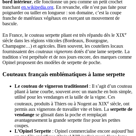
bord intérieur
, elle fonctionne un peu comme un petit crochet
tranchant ​
en.wikipedia.org
. En revanche, elle n’est pas faite pour
poignarder ou tailler en longueur : son domaine, c’est la coupe
franche de matériaux végétaux en exerçant un mouvement de
bascule.
e
En France, le couteau serpette pliant est très répandu dès le XIX
siècle dans les régions viticoles (Bordeaux, Bourgogne,
Champagne…) et agricoles. Bien souvent, les couteliers locaux
fournissaient des
couteaux vignerons
dotés d’une lame serpette. La
tradition s’est perpétuée et de nos jours encore, des marques comme
Opinel proposent des modèles de serpette de poche.
Couteaux français emblématiques à lame serpette
Le couteau de vigneron traditionnel
: Il s’agit d’un couteau
pliant à lame courbe, souvent avec un manche en bois simple,
utilisé pour les vendanges et la taille de la vigne. Ces
e
couteaux, produits à Thiers ou à Nogent au XIX
siècle, ont
permis aux vignerons de travailler vite et bien. La
serpette de
vendange
se glissait dans la poche et remplaçait
avantageusement la grande serpette fixe pour les petites
coupes.
L’Opinel Serpette
: Opinel commercialise encore aujourd’hui