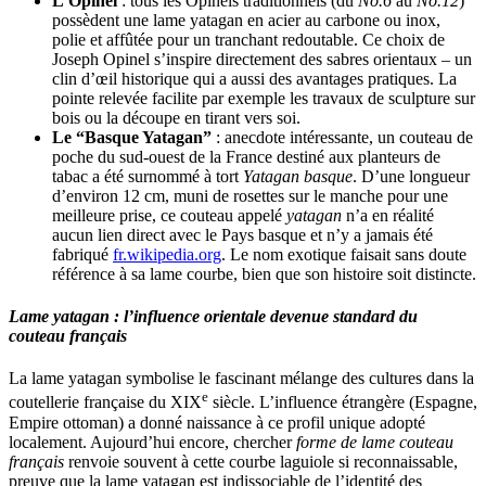
L’Opinel
: tous les Opinels traditionnels (du
No.6
au
No.12
)
possèdent une lame yatagan en acier au carbone ou inox,
polie et affûtée pour un tranchant redoutable. Ce choix de
Joseph Opinel s’inspire directement des sabres orientaux – un
clin d’œil historique qui a aussi des avantages pratiques. La
pointe relevée facilite par exemple les travaux de sculpture sur
bois ou la découpe en tirant vers soi.
Le “Basque Yatagan”
: anecdote intéressante, un couteau de
poche du sud-ouest de la France destiné aux planteurs de
tabac a été surnommé à tort
Yatagan basque
. D’une longueur
d’environ 12 cm, muni de rosettes sur le manche pour une
meilleure prise, ce couteau appelé
yatagan
n’a en réalité
aucun lien direct avec le Pays basque et n’y a jamais été
fabriqué​
fr.wikipedia.org
. Le nom exotique faisait sans doute
référence à sa lame courbe, bien que son histoire soit distincte.
Lame yatagan : l’influence orientale devenue standard du
couteau français
La lame yatagan symbolise le fascinant mélange des cultures dans la
e
coutellerie française du XIX
siècle. L’influence étrangère (Espagne,
Empire ottoman) a donné naissance à ce profil unique adopté
localement. Aujourd’hui encore, chercher
forme de lame couteau
français
renvoie souvent à cette courbe laguiole si reconnaissable,
preuve que la lame yatagan est indissociable de l’identité des