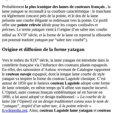
Probablement
la plus iconique des lames de couteaux français
, la
lame
yatagan
se reconnaît à sa courbure caractéristique : le tranchant
est légèrement concave près de la pointe, et le dos de la lame
présente une courbe élégante se redressant vers la pointe. Ce profil
offre une
pointe relevée
idéale pour les coupes coulissées et
précises. Le terme
yatagan
vient à l’origine d’un sabre turc courbe
e
utilisé au XVII
siècle, et la forme de la lame en reprend la silhouette
(on pourrait traduire
yatagan
par “sabre turc courbé”)​.
Origine et diffusion de la forme yatagan
e
Vers le milieu du XIX
siècle, la lame yatagan est introduite dans la
coutellerie française via l’influence des couteaux pliants espagnols.
En effet, des saisonniers d’Aubrac revenant de Catalogne rapportent
le
couteau
navaja
espagnol, dont la longue lame courbe de style
yatagan va inspirer la forme du couteau Laguiole classique. C’est
autour de 1850 que le fameux
couteau Laguiole
adopte cette forme
de lame orientale, en même temps qu’il affine son manche incurvé.
L’Opinel, autre couteau français emblématique né en Savoie en
1890, a lui aussi adopté ce design traditionnel :
« La courbe de la
lame [de l’Opinel] est un design traditionnel connu sous le nom de
“yatagan”, inspiré d’un sabre turc, à la pointe relevée »
​
fr.wikipedia.org
. Ainsi,
couteau Laguiole lame yatagan
et
couteau