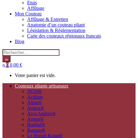
Etuis
Affûtage
Mon Couteau
Affûtage & Entretien
Anatomie d’un couteau pliant
Législation & Règlementation
Carte des couteaux régionaux français
Blog
Search
for:
0
0,00
€
Votre panier est vide.
Couteaux pliants artisanaux
20/20®
Actilam
Alpin®
Amicu®
Arca Andrea®
Armor®
Baribal®
Basque®
Le Breizh Kontell