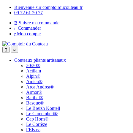
Skip
Skip
Bienvenue sur comptoirducouteau.fr
to
to
09 72 61 20 77
navigation
content
Suivre ma commande
Commander
Mon compte
Open
Close
Couteaux pliants artisanaux
20/20®
Actilam
Alpin®
Amicu®
Arca Andrea®
Armor®
Baribal®
Basque®
Le Breizh Kontell
Le Camembert®
Cap Horn®
Le Corrèze
l’Elsass