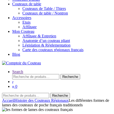
Couteaux de table
Couteaux de Table / Thiers
Couteaux de table / Nontron
Accessoires
Etuis
Affûtage
Mon Couteau
Affûtage & Entretien
Anatomie d’un couteau pliant
Législation & Règlementation
Carte des couteaux régionaux français
Blog
Search
Recherche
Recherche
pour :
0
Recherche
Recherche
pour :
Accueil
Histoire des Couteaux Régionaux
Les différentes formes de
lames des couteaux de poche français traditionnels