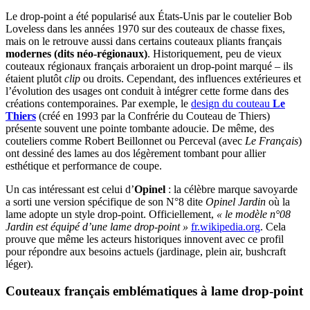
Le drop-point a été popularisé aux États-Unis par le coutelier Bob
Loveless dans les années 1970 sur des couteaux de chasse fixes,
mais on le retrouve aussi dans certains couteaux pliants français
modernes (dits néo-régionaux)
. Historiquement, peu de vieux
couteaux régionaux français arboraient un drop-point marqué – ils
étaient plutôt
clip
ou droits. Cependant, des influences extérieures et
l’évolution des usages ont conduit à intégrer cette forme dans des
créations contemporaines. Par exemple, le
design du couteau
Le
Thiers
(créé en 1993 par la Confrérie du Couteau de Thiers)
présente souvent une pointe tombante adoucie. De même, des
couteliers comme Robert Beillonnet ou Perceval (avec
Le Français
)
ont dessiné des lames au dos légèrement tombant pour allier
esthétique et performance de coupe.
Un cas intéressant est celui d’
Opinel
: la célèbre marque savoyarde
a sorti une version spécifique de son N°8 dite
Opinel Jardin
où la
lame adopte un style drop-point​. Officiellement,
« le modèle n°08
Jardin est équipé d’une lame drop-point »
​
fr.wikipedia.org
. Cela
prouve que même les acteurs historiques innovent avec ce profil
pour répondre aux besoins actuels (jardinage, plein air, bushcraft
léger).
Couteaux français emblématiques à lame drop-point