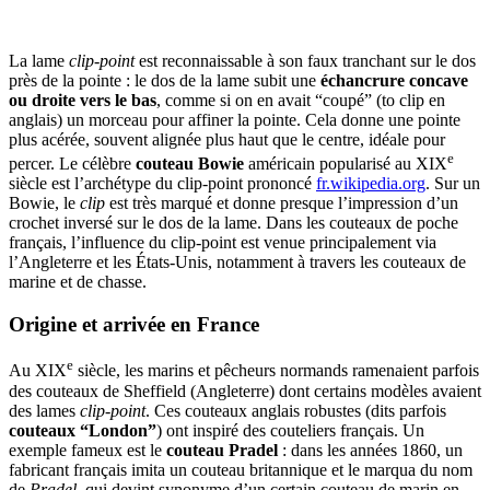
La lame
clip-point
est reconnaissable à son faux tranchant sur le dos
près de la pointe : le dos de la lame subit une
échancrure concave
ou droite vers le bas
, comme si on en avait “coupé” (to clip en
anglais) un morceau pour affiner la pointe. Cela donne une pointe
plus acérée, souvent alignée plus haut que le centre, idéale pour
e
percer. Le célèbre
couteau Bowie
américain popularisé au XIX
siècle est l’archétype du clip-point prononcé ​
fr.wikipedia.org
. Sur un
Bowie, le
clip
est très marqué et donne presque l’impression d’un
crochet inversé sur le dos de la lame. Dans les couteaux de poche
français, l’influence du clip-point est venue principalement via
l’Angleterre et les États-Unis, notamment à travers les couteaux de
marine et de chasse.
Origine et arrivée en France
e
Au XIX
siècle, les marins et pêcheurs normands ramenaient parfois
des couteaux de Sheffield (Angleterre) dont certains modèles avaient
des lames
clip-point
. Ces couteaux anglais robustes (dits parfois
couteaux “London”
) ont inspiré des couteliers français. Un
exemple fameux est le
couteau Pradel
: dans les années 1860, un
fabricant français imita un couteau britannique et le marqua du nom
de
Pradel
, qui devint synonyme d’un certain couteau de marin en