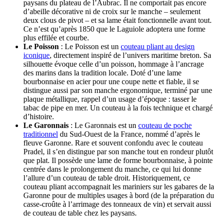
paysans du plateau de l’Aubrac. Il ne comportait pas encore
d’abeille décorative ni de croix sur le manche – seulement
deux clous de pivot – et sa lame était fonctionnelle avant tout.
Ce n’est qu’après 1850 que le Laguiole adoptera une forme
plus effilée et courbe.
Le Poisson
: Le Poisson est un
couteau pliant au design
iconique
, directement inspiré de l’univers maritime breton. Sa
silhouette évoque celle d’un poisson, hommage à l’ancrage
des marins dans la tradition locale. Doté d’une lame
bourbonnaise en acier pour une coupe nette et fiable, il se
distingue aussi par son manche ergonomique, terminé par une
plaque métallique, rappel d’un usage d’époque : tasser le
tabac de pipe en mer. Un couteau à la fois technique et chargé
d’histoire.
Le Garonnais
: Le Garonnais est un
couteau de poche
traditionnel
du Sud-Ouest de la France, nommé d’après le
fleuve Garonne. Rare et souvent confondu avec le couteau
Pradel, il s’en distingue par son manche tout en rondeur plutôt
que plat. Il possède une lame de forme bourbonnaise​, à pointe
centrée dans le prolongement du manche, ce qui lui donne
l’allure d’un couteau de table droit. Historiquement, ce
couteau pliant accompagnait les mariniers sur les gabares de la
Garonne pour de multiples usages à bord (de la préparation du
casse-croûte à l’arrimage des tonneaux de vin) et servait aussi
de couteau de table chez les paysans.