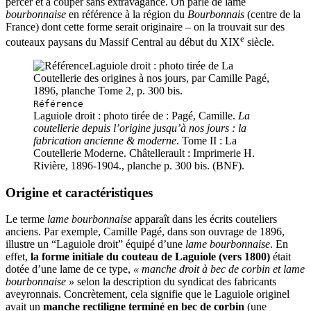
percer et à couper sans extravagance. On parle de lame
bourbonnaise
en référence à la région du
Bourbonnais
(centre de la
France) dont cette forme serait originaire – on la trouvait sur des
e
couteaux paysans du Massif Central au début du XIX
siècle.
Référence
Laguiole droit : photo tirée de : Pagé, Camille.
La
coutellerie depuis l’origine jusqu’à nos jours : la
fabrication ancienne & moderne
. Tome II : La
Coutellerie Moderne. Châtellerault : Imprimerie H.
Rivière, 1896-1904., planche p. 300 bis. (BNF).
Origine et caractéristiques
Le terme
lame bourbonnaise
apparaît dans les écrits couteliers
anciens. Par exemple, Camille Pagé, dans son ouvrage de 1896,
illustre un “Laguiole droit” équipé d’une
lame bourbonnaise
. En
effet,
la forme initiale du couteau de Laguiole (vers 1800)
était
dotée d’une lame de ce type,
« manche droit à bec de corbin et lame
bourbonnaise »
selon la description du syndicat des fabricants
aveyronnais. Concrètement, cela signifie que le Laguiole originel
avait un
manche rectiligne terminé en bec de corbin
(une