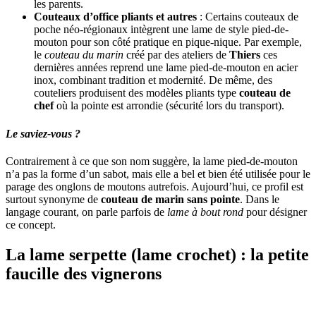
les parents.
Couteaux d’office pliants et autres
: Certains couteaux de
poche néo-régionaux intègrent une lame de style pied-de-
mouton pour son côté pratique en pique-nique. Par exemple,
le
couteau du marin
créé par des ateliers de
Thiers
ces
dernières années reprend une lame pied-de-mouton en acier
inox, combinant tradition et modernité. De même, des
couteliers produisent des modèles pliants type
couteau de
chef
où la pointe est arrondie (sécurité lors du transport).
Le saviez-vous ?
Contrairement à ce que son nom suggère, la lame pied-de-mouton
n’a pas la forme d’un sabot, mais elle a bel et bien été utilisée pour le
parage des onglons de moutons autrefois. Aujourd’hui, ce profil est
surtout synonyme de
couteau de marin sans pointe
. Dans le
langage courant, on parle parfois de
lame à bout rond
pour désigner
ce concept.
La lame
serpette
(lame crochet) : la petite
faucille des vignerons