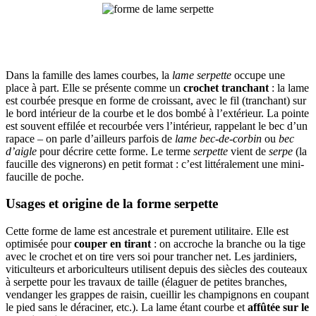
Dans la famille des lames courbes, la
lame serpette
occupe une
place à part. Elle se présente comme un
crochet tranchant
: la lame
est courbée presque en forme de croissant, avec le fil (tranchant) sur
le bord intérieur de la courbe et le dos bombé à l’extérieur. La pointe
est souvent effilée et recourbée vers l’intérieur, rappelant le bec d’un
rapace – on parle d’ailleurs parfois de
lame bec-de-corbin
ou
bec
d’aigle
pour décrire cette forme. Le terme
serpette
vient de
serpe
(la
faucille des vignerons) en petit format : c’est littéralement une mini-
faucille de poche.
Usages et origine de la forme serpette
Cette forme de lame est ancestrale et purement utilitaire. Elle est
optimisée pour
couper en tirant
: on accroche la branche ou la tige
avec le crochet et on tire vers soi pour trancher net. Les jardiniers,
viticulteurs et arboriculteurs utilisent depuis des siècles des couteaux
à serpette pour les travaux de taille (élaguer de petites branches,
vendanger les grappes de raisin, cueillir les champignons en coupant
le pied sans le déraciner, etc.). La lame étant courbe et
affûtée sur le