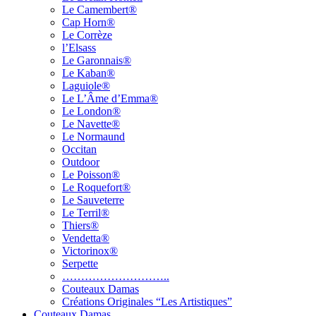
Le Camembert®
Cap Horn®
Le Corrèze
l’Elsass
Le Garonnais®
Le Kaban®
Laguiole®
Le L’Âme d’Emma®
Le London®
Le Navette®
Le Normaund
Occitan
Outdoor
Le Poisson®
Le Roquefort®
Le Sauveterre
Le Terril®
Thiers®
Vendetta®
Victorinox®
Serpette
………………………..
Couteaux Damas
Créations Originales “Les Artistiques”
Couteaux Damas